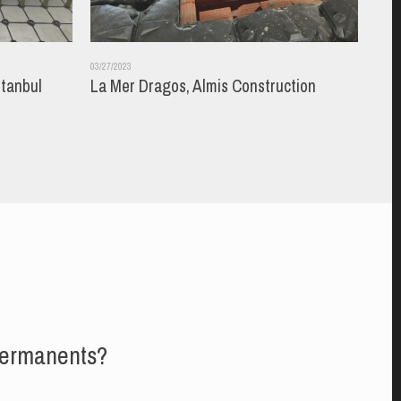
03/27/2023
03/27/
stanbul
La Mer Dragos, Almis Construction
Fuat
 permanents?