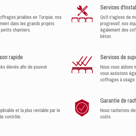
Services d'insta
coffrages jetables en Turquie, nos
Qu'il s'agisse de 
ement dans les grands projets
progressif, nos éq
petits chantiers.
également des coffr
béton.
ison rapide
Services de supe
ks élevés afin de pouvoir
Nous vous aidons n
vous assistons égal
coffrages à usage 
t
Garantie de rac
plicable et la plus rentable par le
Nous rachetons des 
de contrôle.
coûts.